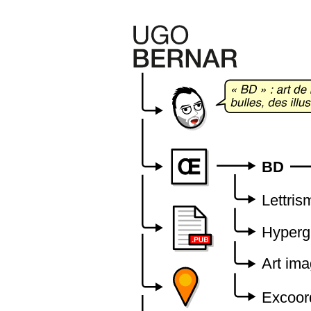
BD
Lettris
Hyperg
Art ima
Excoor